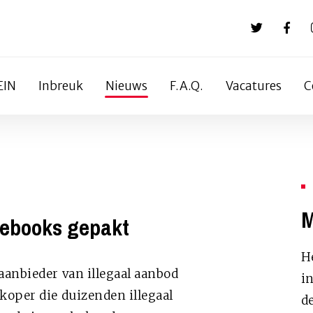
EIN
Inbreuk
Nieuws
F.A.Q.
Vacatures
C
M
 ebooks gepakt
He
aanbieder van illegaal aanbod
in
koper die duizenden illegaal
de