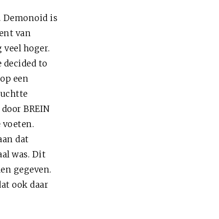
e. Demonoid is
ment van
 veel hoger.
 decided to
 op een
uchtte
 door BREIN
 voeten.
aan dat
al was. Dit
den gegeven.
at ook daar