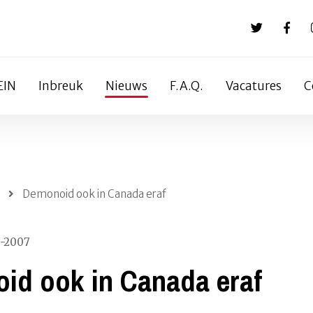
EIN
Inbreuk
Nieuws
F.A.Q.
Vacatures
C
Demonoid ook in Canada eraf
9-2007
id ook in Canada eraf