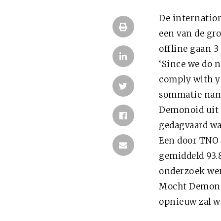
De internation
een van de gro
offline gaan 3
‘Since we do n
comply with y
sommatie name
Demonoid uit 
gedagvaard was
Een door TNO 
gemiddeld 93.8
onderzoek wer
Mocht Demonoi
opnieuw zal w